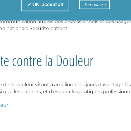
. Elles agissent pour la maîtrise du risque infectieux, l
✓ OK, accept all
Personalize
règles d’hygiène de manière continue.
ommunication auprès des professionnels et des usagers
e nationale Sécurité patient.
te contre la Douleur
 de la douleur visant à améliorer toujours davantage l’év
 que les patients, et d’évaluer les pratiques professionne
leur