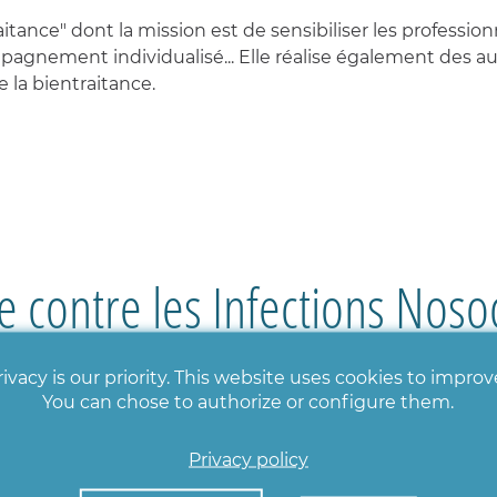
tance" dont la mission est de sensibiliser les professionn
compagnement individualisé... Elle réalise également des 
 la bientraitance.
e contre les Infections Noso
d’Hygiène
ivacy is our priority. This website uses cookies to impro
You can chose to authorize or configure them.
Privacy policy
la prévention des infections associées aux soins : le Co