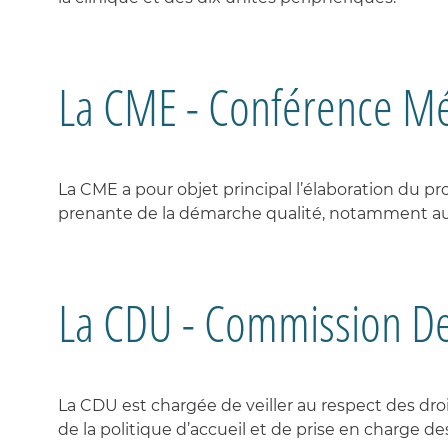
urgenc
HOSPITAL
PLAIES
Recher
néphro
EN
ET
VOS
ACTUALIT
Les
Indicat
et
NÉPHROL
CICATRISA
PROCHES
repas
qualité
innova
Explora
fonctio
GALERIE
Les
Cliniqu
URGENCE
Médeci
La CME - Conférence Mé
CENTRE
VOTRE
MÉDIAS
chambr
certifié
NÉPHROL
néphro
DU
SORTIE
A
et
SOMMEIL
Les
soins
service
Votre
ÉDUCATIO
contin
satisfac
THÉRAPEU
COVID
LONG
Soins
Nos
intensif
La CME a pour objet principal l’élaboration du pro
instanc
ALIMENTA
et
qualité
ET
IMAGERIE
prenante de la démarche qualité, notamment au t
urgenc
/
MALADIES
MÉDICALE
néphro
sécurit
RÉNALES
-
IRM
Explora
-
fonctio
DÉPLACE
SCANNER
ET
La CDU - Commission D
Soins
DIALYSE
médica
LABORATO
de
D'ANALYS
réadap
RESSOURC
MÉDICALE
SEMAINE
La CDU est chargée de veiller au respect des droit
DU
REIN
de la politique d’accueil et de prise en charge de