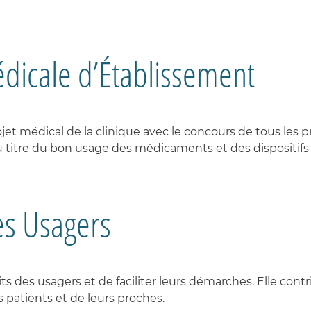
es
ISATION
che
logiques
ÉS
eurs
OGIE
TION
tion
tion
nnelle
e
S
ne
dicale d’Établissement
es
e
OGIQUES
logique
s
N
us
tion
TIQUE
s
jet médical de la clinique avec le concours de tous les p
es
TION
itre du bon usage des médicaments et des dispositifs m
es
logiques
é
tion
nnelle
MENTS
es Usagers
ux
IRE
ES
tation
ES
S
s des usagers et de faciliter leurs démarches. Elle contrib
s patients et de leurs proches.