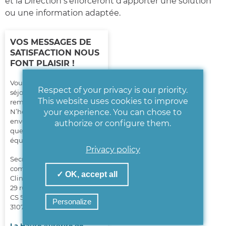
et la Direction s’efforceront d’apporter une solution
ou une information adaptée.
VOS MESSAGES DE
SATISFACTION NOUS
FONT PLAISIR !
Vous avez passé un bon
Respect of your privacy is our priority.
séjour et souhaitez
This website uses cookies to improve
remercier nos équipes ?
your experience. You can chose to
N’hésitez pas à nous
envoyer un petit message
authorize or configure them.
que nous transmettrons aux
équipes concernées !
Privacy policy
Secrétariat de la
commission des usagers
✓ OK, accept all
Clinique Saint-Exupéry
29 rue Émile Lécrivain
CS 57709
Personalize
31077 Toulouse Cedex 04