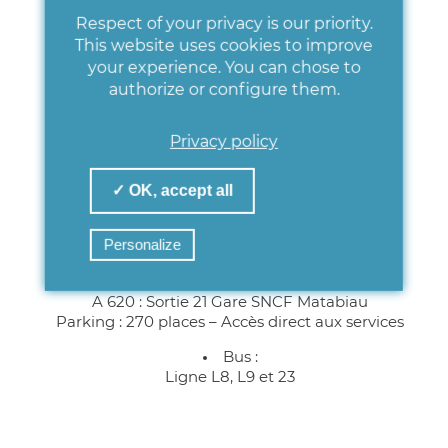
Respect of your privacy is our priority.
This website uses cookies to improve
your experience. You can chose to
authorize or configure them.
CLINIQUE ST-EXUPÉRY
Privacy policy
29 RUE ÉMILE LECRIVAIN - TOULOUSE
Accueil ouvert de 7h30 à 19h30
✓ OK, accept all
Venir à la clinique
Personalize
Voiture :
A 61 : Sortie 18 Montaudran
A 620 : Sortie 21 Gare SNCF Matabiau
Parking : 270 places – Accès direct aux services
Bus :
Ligne L8, L9 et 23