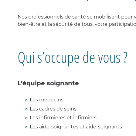
urgenc
HOSPITAL
PLAIES
Recher
néphro
EN
ET
VOS
ACTUALIT
Les
Indicat
et
NÉPHROL
CICATRISA
PROCHES
repas
qualité
innova
Explora
Nos professionnels de santé se mobilisent pour v
fonctio
GALERIE
Les
Cliniqu
URGENCE
bien-être et la sécurité de tous, votre participatio
Médeci
CENTRE
VOTRE
MÉDIAS
chambr
certifié
NÉPHROL
néphro
DU
SORTIE
A
et
SOMMEIL
Les
soins
service
Votre
ÉDUCATIO
contin
satisfac
THÉRAPEU
COVID
Qui s’occupe de vous ?
LONG
Soins
Nos
intensif
instanc
ALIMENTA
et
qualité
ET
IMAGERIE
urgenc
/
MALADIES
MÉDICALE
néphro
sécurit
RÉNALES
-
IRM
Explora
-
L’équipe soignante
fonctio
DÉPLACE
SCANNER
ET
Soins
DIALYSE
médica
Les médecins
LABORATO
de
D'ANALYS
réadap
RESSOURC
Les cadres de soins
MÉDICALE
Les infirmières et infirmiers
SEMAINE
DU
Les aide-soignantes et aide-soignants
REIN