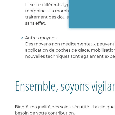
Il existe différents types d’antalgiques com
morphine… La morphine et ses dérivés, antalg
traitement des douleurs les plus sévères. Ell
sans effet.
Autres moyens
Des moyens non médicamenteux peuvent rédu
application de poches de glace, mobilisati
nouvelles techniques sont également expéri
Ensemble, soyons vigila
Bien-être, qualité des soins, sécurité… La clinique
besoin de votre contribution.