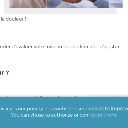
la douleur !
er d’évaluer votre niveau de douleur afin d’ajuster
r ?
mécanismes, de l’intensité des douleurs et de votre
ivacy is our priority. This website uses cookies to impro
You can chose to authorize or configure them.
 calmer ou supprimer la douleur.