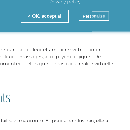
Privacy policy
me le paracétamol, les anti-inflammatoires, la
iques les plus puissants, sont utilisés pour le
✓ OK, accept all
Personalize
e est utilisée lorsque les autres antidouleurs restent
ire la douleur et améliorer votre confort :
on douce, massages, aide psychologique… De
mentées telles que le masque à réalité virtuelle.
nts
 fait son maximum. Et pour aller plus loin, elle a