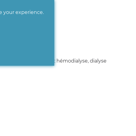
ve your experience.
:
aitement de suppléance : hémodialyse, dialyse