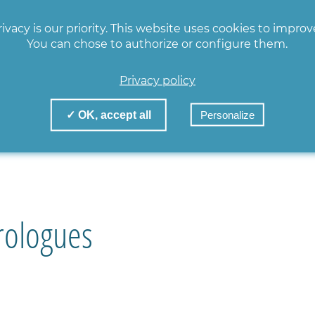
r la récidive des coliques néphrétiques
ivacy is our priority. This website uses cookies to impro
You can chose to authorize or configure them.
ospitalisation peuvent être prises en charge en urgence 
Privacy policy
✓ OK, accept all
Personalize
finitive de la fonction rénale, le patient relève d’un tr
rologues