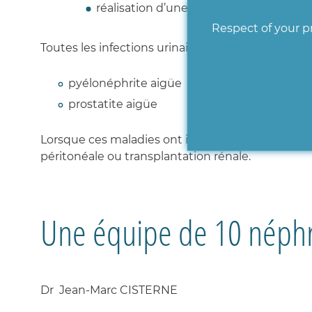
réalisation d’une enquête pour préveni
Respect of your pr
Toutes les infections urinaires nécessitant une h
pyélonéphrite aigüe
prostatite aigüe
Lorsque ces maladies ont induit une altération dé
péritonéale ou transplantation rénale.
Une équipe de 10 néph
Dr
Jean-Marc CISTERNE