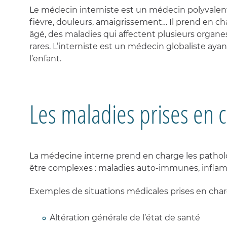
urgenc
HOSPITAL
PLAIES
Recher
néphro
Le médecin interniste est un médecin polyvalent,
EN
ET
VOS
ACTUALIT
Les
Indicat
et
NÉPHROL
CICATRISA
PROCHES
repas
qualité
fièvre, douleurs, amaigrissement… Il prend en ch
innova
Explora
fonctio
GALERIE
âgé, des maladies qui affectent plusieurs orga
Les
Cliniqu
URGENCE
Médeci
CENTRE
VOTRE
MÉDIAS
chambr
certifié
rares. L’interniste est un médecin globaliste ayan
NÉPHROL
néphro
DU
SORTIE
A
et
SOMMEIL
l’enfant.
Les
soins
service
Votre
ÉDUCATIO
contin
satisfac
THÉRAPEU
COVID
LONG
Soins
Nos
intensif
instanc
ALIMENTA
Les maladies prises en 
et
qualité
ET
IMAGERIE
urgenc
/
MALADIES
MÉDICALE
néphro
sécurit
RÉNALES
-
IRM
Explora
-
fonctio
DÉPLACE
SCANNER
ET
La médecine interne prend en charge les patholo
Soins
DIALYSE
médica
LABORATO
être complexes : maladies auto-immunes, inflamm
de
D'ANALYS
réadap
RESSOURC
MÉDICALE
Exemples de situations médicales prises en char
SEMAINE
DU
REIN
Altération générale de l’état de santé