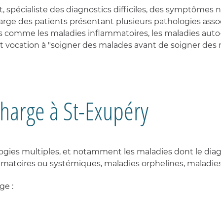
es
ISATION
che
logiques
 spécialiste des diagnostics difficiles, des symptômes 
ÉS
eurs
OGIE
TION
arge des patients présentant plusieurs pathologies asso
tion
tion
nnelle
nes comme les maladies inflammatoires, les maladies au
e
S
ne
es
e
t vocation à "soigner des malades avant de soigner des mal
OGIQUES
logique
s
N
us
tion
TIQUE
s
es
TION
charge à St-Exupéry
es
logiques
é
tion
nnelle
MENTS
gies multiples, et notamment les maladies dont le diag
ux
IRE
atoires ou systémiques, maladies orphelines, maladies 
ES
tation
ES
S
ge :