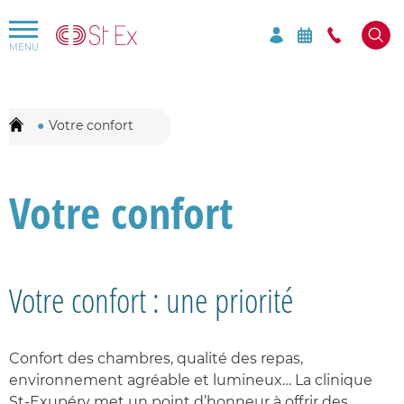
Rechercher par mots-clés sur le site
Mots-clés à rechercher
Votre confort
Votre confort
Votre confort : une priorité
Confort des chambres, qualité des repas,
environnement agréable et lumineux… La clinique
St-Exupéry met un point d’honneur à offrir des