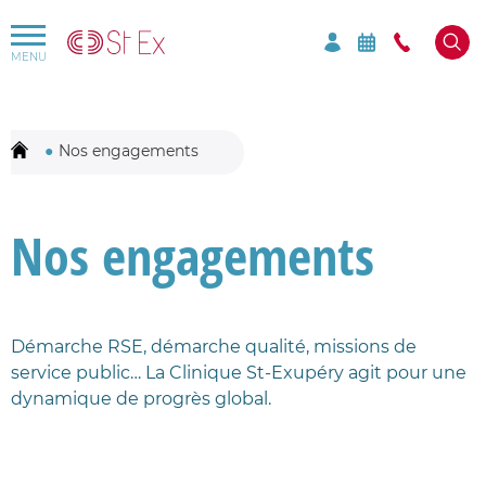
Rechercher par mots-clés sur le site
Mots-clés à rechercher
Nos engagements
Nos engagements
Démarche RSE, démarche qualité, missions de
service public… La Clinique St-Exupéry agit pour une
dynamique de progrès global.