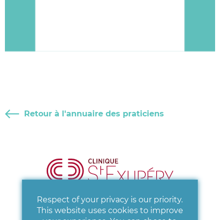
Retour à l'annuaire des praticiens
Respect of your privacy is our priority.
This website uses cookies to improve
CLINIQUE ST-EXUPÉRY