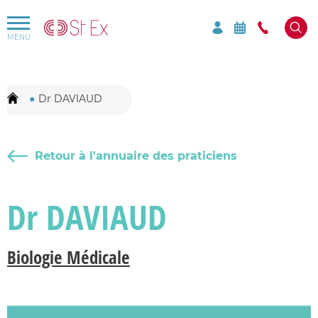
Rechercher par mots-clés sur le site
Mots-clés à rechercher
Dr DAVIAUD
Retour à l'annuaire des praticiens
Dr DAVIAUD
Biologie Médicale