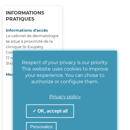
INFORMATIONS
PRATIQUES
Informations d'accès
Le cabinet de dermatologie
se situe à proximité de la
clinique St-Exupéry.
Consultation dermatologie :
17 route de Revel
Respect of your privacy is our priority.
31400 Toulouse
This website uses cookies to improve
Moyens de transport
your experience. You can chose to
authorize or configure them.
Ligne L9
(ex Ligne
7)
: arrêt Parc Alalouf
Privacy policy
ou Tahiti
Ligne L8 : arrêt Garin
ou Tahiti
✓ OK, accept all
Ligne 23 : arrêt Parc
de Montaudran ou
Personalize
arrêt Lécrivain