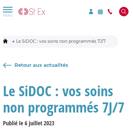
Rechercher par mots-clés sur le site
Mots-clés à rechercher
Le SiDOC : vos soins non programmés 7J/7
Retour aux actualités
Le SiDOC : vos soins
non programmés 7J/7
Publié le 6 juillet 2023